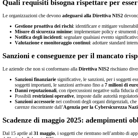
Quali requisiti bisogna rispettare per ess
Le organizzazioni che devono
adeguarsi alla Direttiva NIS2
devono r
Gestione proattiva dei rischi
: identificare e mitigare vulnerabi
Misure di sicurezza minime
: implementare policy e strumenti 
Notifica degli incidenti
: segnalare qualsiasi evento significativ
Valutazione e monitoraggio continui
: adottare standard inte
Sanzioni e conseguenze per il mancato risp
Le aziende che non si conformano alla
Direttiva NIS2
rischiano div
Sanzioni finanziarie
significative, le sanzioni, per i soggetti e
soggetti importanti, le sanzioni arrivano fino a
7 milioni di eur
Danni reputazionali
, con ripercussioni negative sulla fiducia di
Possibili
restrizioni operative
, imposte dalle autorità regolatori
Sanzioni accessorie
nei confronti degli organi dirigenziali, che
carenze riscontrante dall’
Agenzia per la Cybersicurezza Nazi
Scadenze di maggio 2025: adempimenti obbl
Dal 15 aprile al
31 maggio
, i soggetti che rientrano nell’ambito di ap