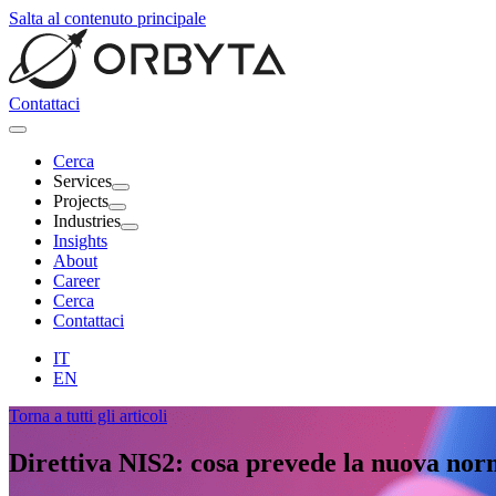
Salta al contenuto principale
Contattaci
Cerca
Services
Projects
Industries
Insights
About
Career
Cerca
Contattaci
IT
EN
Torna a tutti gli articoli
Direttiva NIS2
: cosa prevede la nuova nor