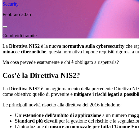
Security
Febbraio 2025
Condividi tramite
La
Direttiva NIS2
è la nuova
normativa sulla cybersecurity
che rap
minacce cibernetiche
, questa normativa impone requisiti rigorosi a u
Ma cosa prevede esattamente e chi è obbligato a rispettarla?
Cos’è la Direttiva NIS2?
La
Direttiva NIS2
è un aggiornamento della precedente Direttiva NIS1
come obiettivo quello di prevenire e
mitigare i rischi legati a possibi
Le principali novità rispetto alla direttiva del 2016 includono:
Un’
estensione dell’ambito di applicazione
a un numero maggior
Standard più elevati
per la gestione del rischio e la segnalazio
L’introduzione di
misure armonizzate per tutta l’Unione Eu