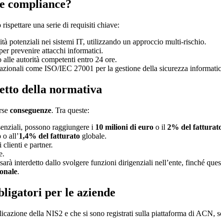
ere compliance?
ispettare una serie di requisiti chiave:
lità potenziali nei sistemi IT, utilizzando un approccio multi-rischio.
per prevenire attacchi informatici.
o alle autorità competenti entro 24 ore.
rnazionali come ISO/IEC 27001 per la gestione della sicurezza informatic
etto della normativa
erse
conseguenze
. Tra queste:
ssenziali, possono raggiungere i
10 milioni di euro
o il
2% del fatturat
o
o all’
1,4% del fatturato
globale.
 clienti e partner.
e.
 sarà interdetto dallo svolgere funzioni dirigenziali nell’ente, finché qu
onale
.
igatori per le aziende
plicazione della NIS2 e che si sono registrati sulla piattaforma di ACN, 