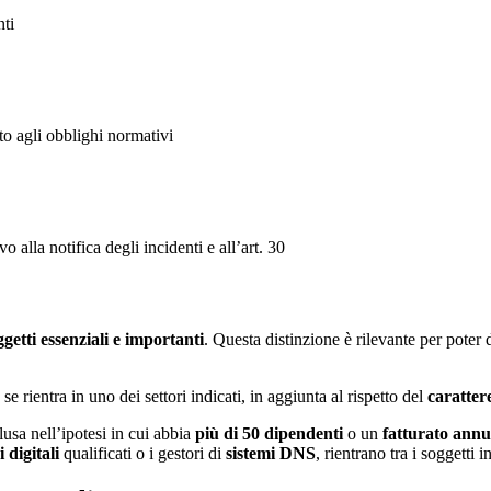
nti
o agli obblighi normativi
o alla notifica degli incidenti e all’art. 30
ggetti essenziali e importanti
. Questa distinzione è rilevante per poter 
 rientra in uno dei settori indicati, in aggiunta al rispetto del
caratter
usa nell’ipotesi in cui abbia
più di 50 dipendenti
o un
fatturato annuo
i digitali
qualificati o i gestori di
sistemi DNS
, rientrano tra i soggetti 