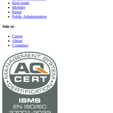
Real estate
Mobility
Retail
Public Administration
Join us
Career
About
Contattaci