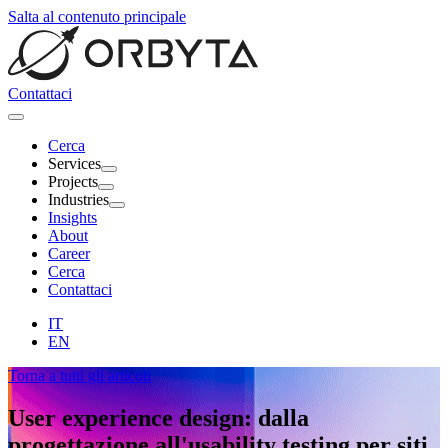
Salta al contenuto principale
Contattaci
Cerca
Services
Projects
Industries
Insights
About
Career
Cerca
Contattaci
IT
EN
Torna a tutti gli articoli
User experience design: dalla
progettazione all'usability testing per
siti