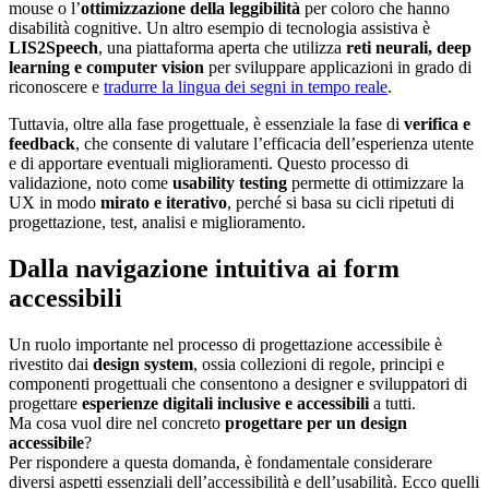
mouse o l’
ottimizzazione della leggibilità
per coloro che hanno
disabilità cognitive. Un altro esempio di tecnologia assistiva è
LIS2Speech
, una piattaforma aperta che utilizza
reti neurali, deep
learning e computer vision
per sviluppare applicazioni in grado di
riconoscere e
tradurre la lingua dei segni in tempo reale
.
Tuttavia, oltre alla fase progettuale, è essenziale la fase di
verifica e
feedback
, che consente di valutare l’efficacia dell’esperienza utente
e di apportare eventuali miglioramenti. Questo processo di
validazione, noto come
usability testing
permette di ottimizzare la
UX in modo
mirato e iterativo
, perché si basa su cicli ripetuti di
progettazione, test, analisi e miglioramento.
Dalla navigazione intuitiva ai form
accessibili
Un ruolo importante nel processo di progettazione accessibile è
rivestito dai
design system
, ossia collezioni di regole, principi e
componenti progettuali che consentono a designer e sviluppatori di
progettare
esperienze digitali inclusive e accessibili
a tutti.
Ma cosa vuol dire nel concreto
progettare per un design
accessibile
?
Per rispondere a questa domanda, è fondamentale considerare
diversi aspetti essenziali dell’accessibilità e dell’usabilità. Ecco quelli