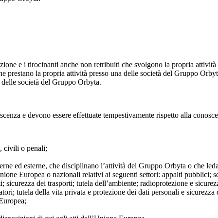
razione e i tirocinanti anche non retribuiti che svolgono la propria attivi
o che prestano la propria attività presso una delle società del Gruppo Orbyt
a delle società del Gruppo Orbyta.
oscenza e devono essere effettuate tempestivamente rispetto alla conoscen
 civili o penali;
nterne ed esterne, che disciplinano l’attività del Gruppo Orbyta o che le
Unione Europea o nazionali relativi ai seguenti settori: appalti pubblici; s
; sicurezza dei trasporti; tutela dell’ambiente; radioprotezione e sicurez
ri; tutela della vita privata e protezione dei dati personali e sicurezza de
 Europea;