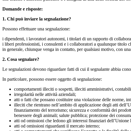
Domande e risposte:
1. Chi può inviare la segnalazione?
Possono effettuare una segnalazione:
i dipendenti, i lavoratori autonomi, i titolari di un rapporto di collabo
i liberi professionisti, i consulenti e i collaboratori a qualunque titol
in generale, chiunque venga in contatto, per qualsiasi motivo, con un
2. Cosa segnalare?
Le segnalazioni devono riguardare fatti di cui il segnalante abbia con
In particolare, possono essere oggetto di segnalazione:
comportamenti illeciti o sospetti, illeciti amministrativi, contabili,
irregolarità nelle attività aziendali;
atti o fatti che possano costituire una violazione delle norme, i
illeciti che rientrano nell’ambito di applicazione degli atti dell’
finanziamento del terrorismo; sicurezza e conformità dei prodotti
benessere degli animali; salute pubblica; protezione dei consumato
atti od omissioni che ledono gli interessi finanziari dell’Unione
atti od omissioni riguardanti il mercato interno;