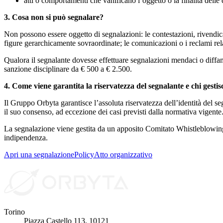
atti o comportamenti che vanificano l’oggetto o la finalità delle 
3. Cosa non si può segnalare?
Non possono essere oggetto di segnalazioni: le contestazioni, rivendica
figure gerarchicamente sovraordinate; le comunicazioni o i reclami relat
Qualora il segnalante dovesse effettuare segnalazioni mendaci o diffama
sanzione disciplinare da € 500 a € 2.500.
4. Come viene garantita la riservatezza del segnalante e chi gestis
Il Gruppo Orbyta garantisce l’assoluta riservatezza dell’identità del se
il suo consenso, ad eccezione dei casi previsti dalla normativa vigente
La segnalazione viene gestita da un apposito Comitato Whistleblowing c
indipendenza.
Apri una segnalazione
Policy
Atto organizzativo
Torino
Piazza Castello 113, 10121