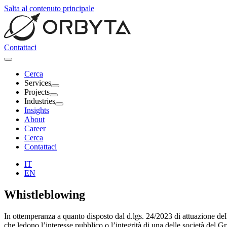
Salta al contenuto principale
Contattaci
Cerca
Services
Projects
Industries
Insights
About
Career
Cerca
Contattaci
IT
EN
Whistleblowing
In ottemperanza a quanto disposto dal d.lgs. 24/2023 di attuazione de
che ledono l’interesse pubblico o l’integrità di una delle società del 