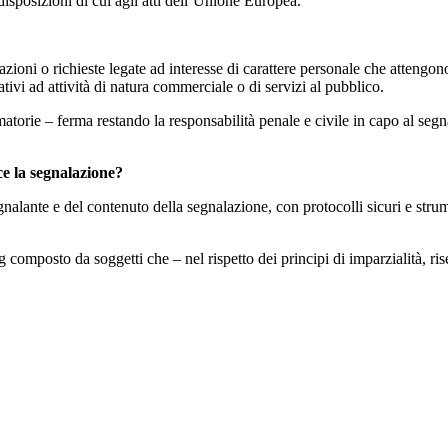
disposizioni di cui agli atti dell’Unione Europea.
zioni o richieste legate ad interesse di carattere personale che attengon
ivi ad attività di natura commerciale o di servizi al pubblico.
torie – ferma restando la responsabilità penale e civile in capo al segna
ce la segnalazione?
gnalante e del contenuto della segnalazione, con protocolli sicuri e strum
.
omposto da soggetti che – nel rispetto dei principi di imparzialità, ris