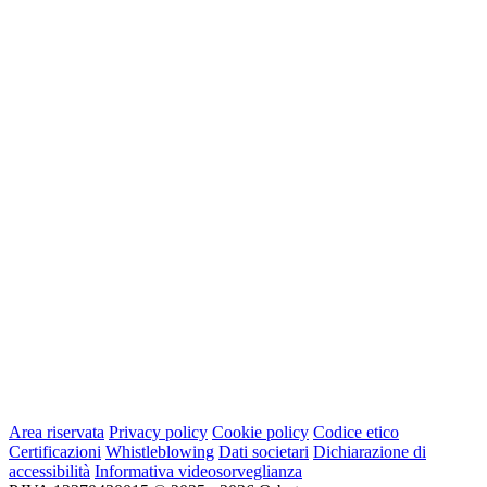
Area riservata
Privacy policy
Cookie policy
Codice etico
Certificazioni
Whistleblowing
Dati societari
Dichiarazione di
accessibilità
Informativa videosorveglianza