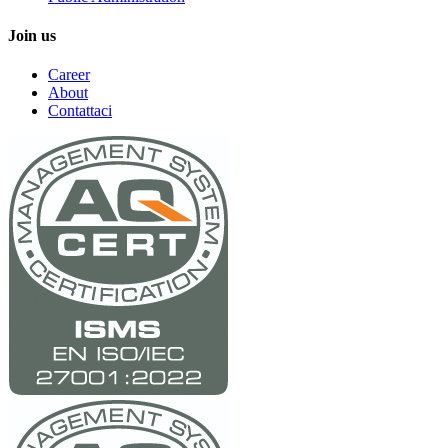
Join us
Career
About
Contattaci