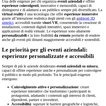
Una delle esigenze per chi organizza
eventi aziendali
è offrire
esperienze coinvolgenti
, innovative e memorabili, capaci di
distinguersi e di adattarsi a un pubblico sempre più diversificato. La
virtual reality
è una tecnologia che offre
esperienze immersive
grazie all’interazione realistica degli utenti con gli
ambienti 3D
sintetici
, accessibili tramite
visori VR
, consentendo la creazione di
installazioni, contenuti digitali interattivi, spazi immersivi e
applicazioni di realtà virtuale. Le esperienze sono altamente
personalizzabili
e la loro fruibilità
da remoto
permette di rendere
anche gli eventi più distanti maggiormente accessibili e sostenibili.
Le priorità per gli eventi aziendali:
esperienze personalizzate e accessibili
Sempre di più le aziende desiderano
eventi aziendali su misura
,
capaci di offrire esperienze uniche e personalizzate per coinvolgere
il pubblico in modo più profondo. Tra le principali esigenze
emergono:
Coinvolgimento attivo e personalizzazione
: creare
esperienze interattive che trasformino i partecipanti in
protagonisti, adattando i contenuti agli interessi di clienti,
dipendenti, partner o investitori.
Accessibilità
: superare le barriere geografiche e logistiche,