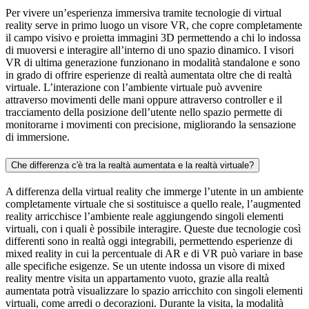
Per vivere un’esperienza immersiva tramite tecnologie di virtual
reality serve in primo luogo un visore VR, che copre completamente
il campo visivo e proietta immagini 3D permettendo a chi lo indossa
di muoversi e interagire all’interno di uno spazio dinamico. I visori
VR di ultima generazione funzionano in modalità standalone e sono
in grado di offrire esperienze di realtà aumentata oltre che di realtà
virtuale. L’interazione con l’ambiente virtuale può avvenire
attraverso movimenti delle mani oppure attraverso controller e il
tracciamento della posizione dell’utente nello spazio permette di
monitorarne i movimenti con precisione, migliorando la sensazione
di immersione.
Che differenza c'è tra la realtà aumentata e la realtà virtuale?
A differenza della virtual reality che immerge l’utente in un ambiente
completamente virtuale che si sostituisce a quello reale, l’augmented
reality arricchisce l’ambiente reale aggiungendo singoli elementi
virtuali, con i quali è possibile interagire. Queste due tecnologie così
differenti sono in realtà oggi integrabili, permettendo esperienze di
mixed reality in cui la percentuale di AR e di VR può variare in base
alle specifiche esigenze. Se un utente indossa un visore di mixed
reality mentre visita un appartamento vuoto, grazie alla realtà
aumentata potrà visualizzare lo spazio arricchito con singoli elementi
virtuali, come arredi o decorazioni. Durante la visita, la modalità