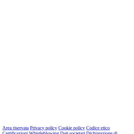
Area riservata
Privacy policy
Cookie policy
Codice etico
Certificazioni
Whistleblowing
Dati societari
Dichiarazione di