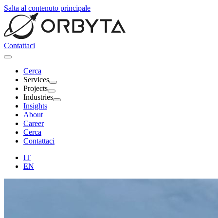
Salta al contenuto principale
Contattaci
Cerca
Services
Projects
Industries
Insights
About
Career
Cerca
Contattaci
IT
EN