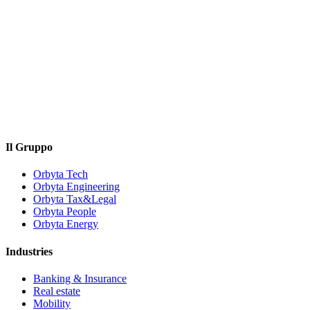
Il Gruppo
Orbyta Tech
Orbyta Engineering
Orbyta Tax&Legal
Orbyta People
Orbyta Energy
Industries
Banking & Insurance
Real estate
Mobility