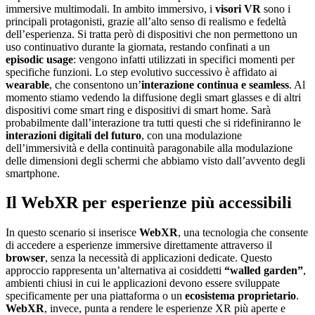
immersive multimodali. In ambito immersivo, i
visori VR
sono i
principali protagonisti, grazie all’alto senso di realismo e fedeltà
dell’esperienza. Si tratta però di dispositivi che non permettono un
uso continuativo durante la giornata, restando confinati a un
episodic usage
: vengono infatti utilizzati in specifici momenti per
specifiche funzioni. Lo step evolutivo successivo è affidato ai
wearable
, che consentono un’
interazione continua e seamless
. Al
momento stiamo vedendo la diffusione degli smart glasses e di altri
dispositivi come smart ring e dispositivi di smart home. Sarà
probabilmente dall’interazione tra tutti questi che si ridefiniranno le
interazioni digitali del futuro
, con una modulazione
dell’immersività e della continuità paragonabile alla modulazione
delle dimensioni degli schermi che abbiamo visto dall’avvento degli
smartphone.
Il WebXR per esperienze più accessibili
In questo scenario si inserisce
WebXR
, una tecnologia che consente
di accedere a esperienze immersive direttamente attraverso il
browser
, senza la necessità di applicazioni dedicate. Questo
approccio rappresenta un’alternativa ai cosiddetti
“walled garden”
,
ambienti chiusi in cui le applicazioni devono essere sviluppate
specificamente per una piattaforma o un
ecosistema proprietario
.
WebXR
, invece, punta a rendere le esperienze XR più aperte e