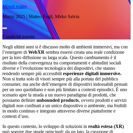
Mixed reality
Marzo 2025 | Matteo Fogli, Mirko Salvia
Condividi tramite
Negli ultimi anni si è discusso molto di ambienti immersivi, ma con
l’emergere di
WebXR
sembra essersi creata una reale condizione
per la loro diffusione su larga scala. Questo cambiamento è il
risultato della convergenza tra comportamenti e abitudini sociali
diverse e l’evoluzione tecnologica dei dispositivi, che stanno
rendendo sempre più accessibili
esperienze digitali immersive.
Non si tratta solo di visori sempre più alla portata del pubblico
consumer, ma anche dell’emergere di dispositivi indossabili pensati
per un uso quotidiano e non più limitato a contesti episodici. È uno
scenario apre la strada a un nuovo paradigma di prodotti, che
possiamo definire
unbounded products
, ovvero prodotti e servizi
digitali non confinati a un unico dispositivo o ambiente, ma fruibili
in modo continuo e integrato attraverso diverse piattaforme e
contesti d’uso.
In questo contesto, lo sviluppo di soluzioni in
realtà estesa (XR)
può seguire due strade principali: da un lato, la creazione di