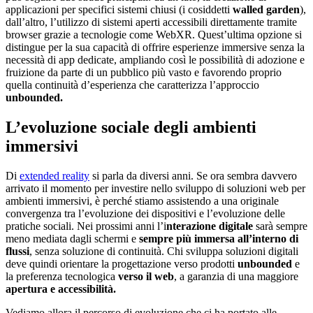
applicazioni per specifici sistemi chiusi (i cosiddetti
walled garden
),
dall’altro, l’utilizzo di sistemi aperti accessibili direttamente tramite
browser grazie a tecnologie come WebXR. Quest’ultima opzione si
distingue per la sua capacità di offrire esperienze immersive senza la
necessità di app dedicate, ampliando così le possibilità di adozione e
fruizione da parte di un pubblico più vasto e favorendo proprio
quella continuità d’esperienza che caratterizza l’approccio
unbounded.
L’evoluzione sociale degli ambienti
immersivi
Di
extended reality
si parla da diversi anni. Se ora sembra davvero
arrivato il momento per investire nello sviluppo di soluzioni web per
ambienti immersivi, è perché stiamo assistendo a una originale
convergenza tra l’evoluzione dei dispositivi e l’evoluzione delle
pratiche sociali. Nei prossimi anni l’i
nterazione digitale
sarà sempre
meno mediata dagli schermi e
sempre più immersa all’interno di
flussi
, senza soluzione di continuità. Chi sviluppa soluzioni digitali
deve quindi orientare la progettazione verso prodotti
unbounded
e
la preferenza tecnologica
verso il web
, a garanzia di una maggiore
apertura e accessibilità.
Vediamo allora il percorso di evoluzione che ci ha portato alle