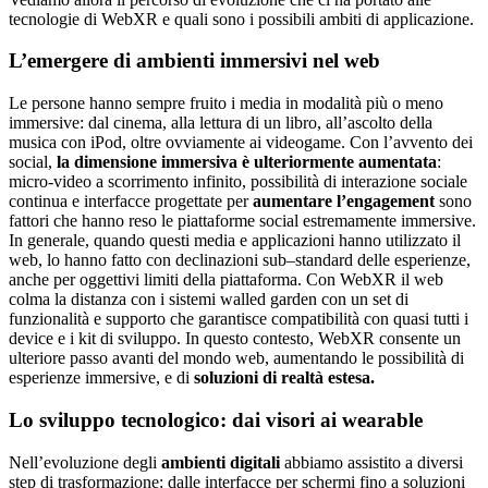
tecnologie di WebXR e quali sono i possibili ambiti di applicazione.
L’emergere di ambienti immersivi nel web
Le persone hanno sempre fruito i media in modalità più o meno
immersive: dal cinema, alla lettura di un libro, all’ascolto della
musica con iPod, oltre ovviamente ai videogame. Con l’avvento dei
social,
la dimensione immersiva è ulteriormente aumentata
:
micro-video a scorrimento infinito, possibilità di interazione sociale
continua e interfacce progettate per
aumentare l’engagement
sono
fattori che hanno reso le piattaforme social estremamente immersive.
In generale, quando questi media e applicazioni hanno utilizzato il
web, lo hanno fatto con declinazioni sub–standard delle esperienze,
anche per oggettivi limiti della piattaforma. Con WebXR il web
colma la distanza con i sistemi walled garden con un set di
funzionalità e supporto che garantisce compatibilità con quasi tutti i
device e i kit di sviluppo. In questo contesto, WebXR consente un
ulteriore passo avanti del mondo web, aumentando le possibilità di
esperienze immersive, e di
soluzioni di realtà estesa.
Lo sviluppo tecnologico: dai visori ai wearable
Nell’evoluzione degli
ambienti digitali
abbiamo assistito a diversi
step di trasformazione: dalle interfacce per schermi fino a soluzioni