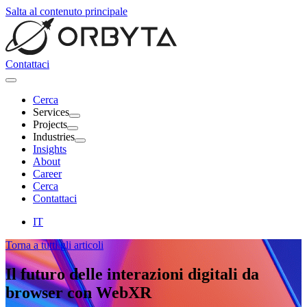
Salta al contenuto principale
Contattaci
Cerca
Services
Projects
Industries
Insights
About
Career
Cerca
Contattaci
IT
Torna a tutti gli articoli
Il futuro delle interazioni digitali da
browser con
WebXR