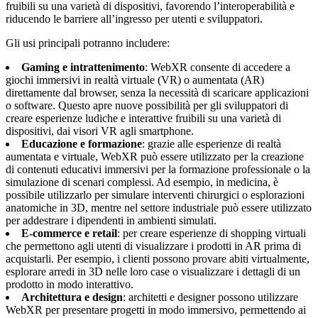
fruibili su una varietà di dispositivi, favorendo l’interoperabilità e
riducendo le barriere all’ingresso per utenti e sviluppatori.
Gli usi principali potranno includere:
Gaming e intrattenimento
: WebXR consente di accedere a
giochi immersivi in realtà virtuale (VR) o aumentata (AR)
direttamente dal browser, senza la necessità di scaricare applicazioni
o software. Questo apre nuove possibilità per gli sviluppatori di
creare esperienze ludiche e interattive fruibili su una varietà di
dispositivi, dai visori VR agli smartphone.
Educazione e formazione
: grazie alle esperienze di realtà
aumentata e virtuale, WebXR può essere utilizzato per la creazione
di contenuti educativi immersivi per la formazione professionale o la
simulazione di scenari complessi. Ad esempio, in medicina, è
possibile utilizzarlo per simulare interventi chirurgici o esplorazioni
anatomiche in 3D, mentre nel settore industriale può essere utilizzato
per addestrare i dipendenti in ambienti simulati.
E-commerce e retail
: per creare esperienze di shopping virtuali
che permettono agli utenti di visualizzare i prodotti in AR prima di
acquistarli. Per esempio, i clienti possono provare abiti virtualmente,
esplorare arredi in 3D nelle loro case o visualizzare i dettagli di un
prodotto in modo interattivo.
Architettura e design
: architetti e designer possono utilizzare
WebXR per presentare progetti in modo immersivo, permettendo ai