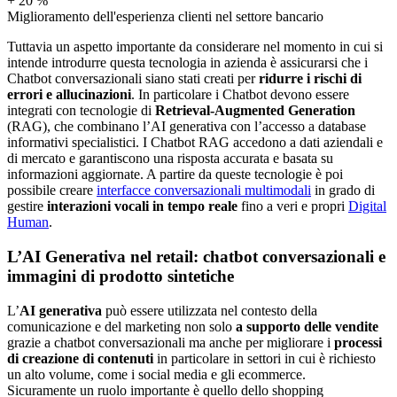
+
20
%
Miglioramento dell'esperienza clienti nel settore bancario
Tuttavia un aspetto importante da considerare nel momento in cui si
intende introdurre questa tecnologia in azienda è assicurarsi che i
Chatbot conversazionali siano stati creati per
ridurre i rischi di
errori e allucinazioni
. In particolare i Chatbot devono essere
integrati con tecnologie di
Retrieval-Augmented Generation
(RAG), che combinano l’AI generativa con l’accesso a database
informativi specialistici. I Chatbot RAG accedono a dati aziendali e
di mercato e garantiscono una risposta accurata e basata su
informazioni aggiornate. A partire da queste tecnologie è poi
possibile creare
interfacce conversazionali multimodali
in grado di
gestire
interazioni vocali in tempo reale
fino a veri e propri
Digital
Human
.
L’AI Generativa nel retail: chatbot conversazionali e
immagini di prodotto sintetiche
L’
AI generativa
può essere utilizzata nel contesto della
comunicazione e del marketing non solo
a supporto delle vendite
grazie a chatbot conversazionali ma anche per migliorare i
processi
di creazione di contenuti
in particolare in settori in cui è richiesto
un alto volume, come i social media e gli ecommerce.
Sicuramente un ruolo importante è quello dello shopping