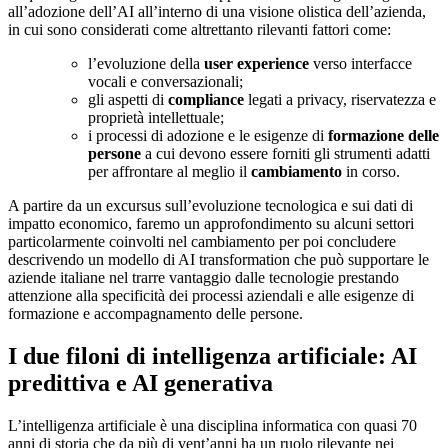
all’adozione dell’AI all’interno di una visione olistica dell’azienda,
in cui sono considerati come altrettanto rilevanti fattori come:
l’evoluzione della
user experience
verso interfacce
vocali e conversazionali;
gli aspetti di
compliance
legati a privacy, riservatezza e
proprietà intellettuale;
i processi di adozione e le esigenze di
formazione delle
persone
a cui devono essere forniti gli strumenti adatti
per affrontare al meglio il
cambiamento
in corso.
A partire da un excursus sull’evoluzione tecnologica e sui dati di
impatto economico, faremo un approfondimento su alcuni settori
particolarmente coinvolti nel cambiamento per poi concludere
descrivendo un modello di AI transformation che può supportare le
aziende italiane nel trarre vantaggio dalle tecnologie prestando
attenzione alla specificità dei processi aziendali e alle esigenze di
formazione e accompagnamento delle persone.
I due filoni di intelligenza artificiale: AI
predittiva e AI generativa
L’intelligenza artificiale è una disciplina informatica con quasi 70
anni di storia che da più di vent’anni ha un ruolo rilevante nei