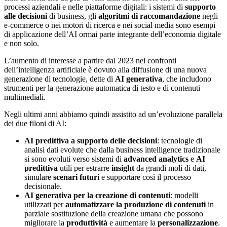
processi aziendali e nelle piattaforme digitali: i sistemi di
supporto
alle decisioni
di business, gli
algoritmi di raccomandazione
negli
e-commerce o nei motori di ricerca e nei social media sono esempi
di applicazione dell’AI ormai parte integrante dell’economia digitale
e non solo.
L’aumento di interesse a partire dal 2023 nei confronti
dell’intelligenza artificiale è dovuto alla diffusione di una nuova
generazione di tecnologie, dette di
AI generativa
, che includono
strumenti per la generazione automatica di testo e di contenuti
multimediali.
Negli ultimi anni abbiamo quindi assistito ad un’evoluzione parallela
dei due filoni di AI:
AI predittiva a supporto delle decisioni
: tecnologie di
analisi dati evolute che dalla business intelligence tradizionale
si sono evoluti verso sistemi di
advanced analytics
e
AI
predittiva
utili per estrarre
insight
da grandi moli di dati,
simulare
scenari futuri
e supportare così il processo
decisionale.
AI generativa per la creazione di contenuti
: modelli
utilizzati per
automatizzare la produzione di contenuti
in
parziale sostituzione della creazione umana che possono
migliorare la
produttività
e aumentare la
personalizzazione
.