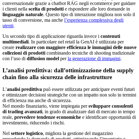
conversazionale grazie a chatbot RAG negli ecommerce per guidare
i clienti nella
scelta di prodotti
e rispondere alle loro domande in
linguaggio naturale
. Questo tipo di interazione migliora non solo il
tasso di conversione, ma anche
l’esperienza complessiva degli
utenti
.
Un secondo tipo di applicazione riguarda invece i
contenuti
multimediali
. In particolare nel retail la GenAI è utilizzata per
creare
realizzare con maggiore efficienza le immagini delle nuove
collezioni di prodotti
combinando tecniche di shooting tradizionale
con l’uso di
diffusion model
per
la generazione di immagini
.
L’analisi predittiva: dall’ottimizzazione della supply
chain fino alla sicurezza delle infrastrutture
L’
analisi predittiva
può essere utilizzata per anticipare eventi futuri
e ottimizzare decisioni strategiche con un impatto non solo in termini
di efficienza ma anche di sicurezza.
Nel mondo finanziario, viene impiegata per
sviluppare consulenti
di trading avanzati
, in grado di analizzare dati di mercato in tempo
reale,
prevedere tendenze economiche
e identificare opportunità di
investimento, riducendo i rischi.
Nel
settore logistico
, migliora la gestione del magazzino
prevedendo la domanda di prodotti, ottimizzando l’inventario e