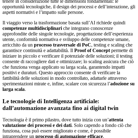
tenere in considerazione tutte le dimensioni fondamentali: le
opportunità tecnologiche, il design dei processi e dell’interazione, gli
aspetti normativi e l’impatto sulle persone.
Il viaggio verso la trasformazione basata sull’AI richiede quindi
competenze multidisciplinari
che integrano conoscenze
approfondite delle singole tecnologie, progettazione dell’esperienza
utente, conformità normativa e sviluppo delle competenze umane,
arricchito da un
processo trasversale di PoC
, testing e scaling che
garantisce continuità e adattabilità. Il
Proof of Concept
permette di
iniziare in piccolo e verificare il potenziale delle soluzioni; il testing
consente di raccogliere dati e ottimizzare; lo scaling assicura che ciò
che funziona venga applicato su larga scala, garantendo impatti
positivi e duraturi. Questo approccio consente di verificare la
fattibilità delle soluzioni in modo controllato, adattarle attraverso
sperimentazioni mirate e, infine, scalare con sicurezza l’
adozione su
larga scala
.
Le tecnologie di Intelligenza artificiale:
dall’automazione avanzata fino ai digital twin
Tecnologia è il primo pilastro, dove tutto inizia con un’
attenta
valutazione dei processi e dei dati
. Solo capendo a fondo ciò che
funziona, cosa può essere migliorato e come, è possibile
intraprendere un
processo di automazione efficace
.