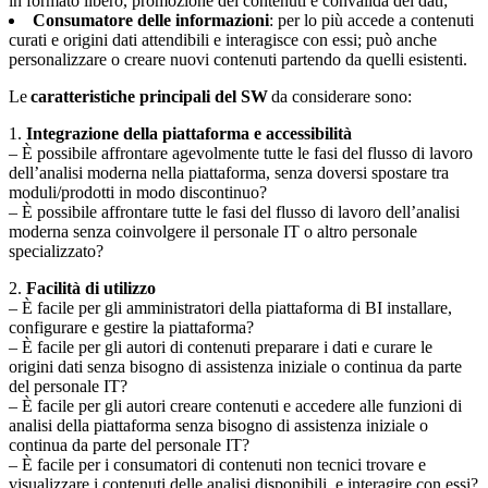
in formato libero, promozione dei contenuti e convalida dei dati;
Consumatore delle informazioni
: per lo più accede a contenuti
curati e origini dati attendibili e interagisce con essi; può anche
personalizzare o creare nuovi contenuti partendo da quelli esistenti.
Le
caratteristiche principali del SW
da considerare sono:
1‍.
Integrazione della piattaforma e accessibilità
– È possibile affrontare agevolmente tutte le fasi del flusso di lavoro
dell’analisi moderna nella piattaforma, senza doversi spostare tra
moduli/prodotti in modo discontinuo?
– È possibile affrontare tutte le fasi del flusso di lavoro dell’analisi
moderna senza coinvolgere il personale IT o altro personale
specializzato?
2.
Facilità di utilizzo
– È facile per gli amministratori della piattaforma di BI installare,
configurare e gestire la piattaforma?
– È facile per gli autori di contenuti preparare i dati e curare le
origini dati senza bisogno di assistenza iniziale o continua da parte
del personale IT?
– È facile per gli autori creare contenuti e accedere alle funzioni di
analisi della piattaforma senza bisogno di assistenza iniziale o
continua da parte del personale IT?
– È facile per i consumatori di contenuti non tecnici trovare e
visualizzare i contenuti delle analisi disponibili, e interagire con essi?