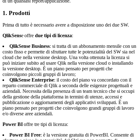
di un qualsiasi report/applicazione.
1. Prodotti
Prima di tutto è necessario avere a disposizione uno dei due SW.
QlikSens
e offre
due tipi di licenza
:
QlikSense Business
: si tratta di un abbonamento mensile con un
costo fisso e permette di sfruttare tutte le potenzialità del SW sia nel
cloud che nella versione desktop. Una volta ottenuta la licenza si
può iniziare subito ad usare Qlik nella versione cloud o installando
la versione desktop. È un piano pensato per progetti che
coinvolgono piccoli gruppi di lavoro;
QlikSense Enterprise
: il costo del piano va concordato con il
reparto commerciale di Qlik a seconda delle esigenze progettuali e
aziendali. Necessita della presenza di un team tecnico che si occupi
della gestione della piattaforma in termini di utenze, accessi e
pubblicazione o aggiornamenti degli applicativi sviluppati. È un
piano pensato per progetti che coinvolgono grandi gruppi di lavoro
e/o diverse aree aziendali.
Power BI
offre tre tipi di licenza:
Power BI Free
: è la versione gratuita di PowerBI. Consente di