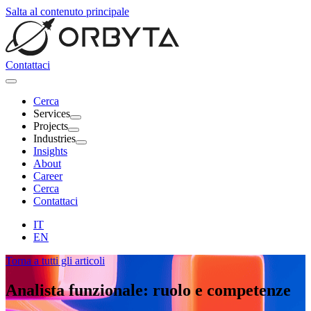
Salta al contenuto principale
Contattaci
Cerca
Services
Projects
Industries
Insights
About
Career
Cerca
Contattaci
IT
EN
Torna a tutti gli articoli
Analista funzionale:
ruolo e competenze