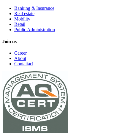
Banking & Insurance
Real estate
Mobility
Retail
Public Administration
Join us
Career
About
Contattaci