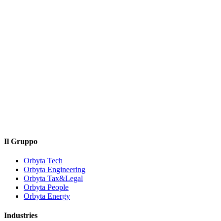
Il Gruppo
Orbyta Tech
Orbyta Engineering
Orbyta Tax&Legal
Orbyta People
Orbyta Energy
Industries