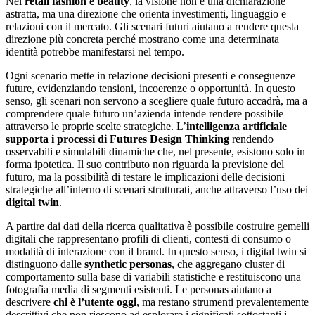
Nel
retail fashion e beauty
, la visione non è una dichiarazione
astratta, ma una direzione che orienta investimenti, linguaggio e
relazioni con il mercato. Gli scenari futuri aiutano a rendere questa
direzione più concreta perché mostrano come una determinata
identità potrebbe manifestarsi nel tempo.
Ogni scenario mette in relazione decisioni presenti e conseguenze
future, evidenziando tensioni, incoerenze o opportunità. In questo
senso, gli scenari non servono a scegliere quale futuro accadrà, ma a
comprendere quale futuro un’azienda intende rendere possibile
attraverso le proprie scelte strategiche. L’
intelligenza artificiale
supporta i processi di Futures Design Thinking
rendendo
osservabili e simulabili dinamiche che, nel presente, esistono solo in
forma ipotetica. Il suo contributo non riguarda la previsione del
futuro, ma la possibilità di testare le implicazioni delle decisioni
strategiche all’interno di scenari strutturati, anche attraverso l’uso dei
digital twin
.
A partire dai dati della ricerca qualitativa è possibile costruire gemelli
digitali che rappresentano profili di clienti, contesti di consumo o
modalità di interazione con il brand. In questo senso, i digital twin si
distinguono dalle
synthetic personas
, che aggregano cluster di
comportamento sulla base di variabili statistiche e restituiscono una
fotografia media di segmenti esistenti. Le personas aiutano a
descrivere
chi è l’utente oggi
, ma restano strumenti prevalentemente
descrittivi che non riescono ad esplorare i significati sottostanti i