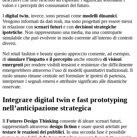
valori e i percepiti dei consumatori del futuro.
I
digital twin
, invece, sono pensati come
modelli dinamici
.
Vengono informati da dati reali, ma sono progettati per essere messi
in relazione con
scenari futuri
e con
decisioni strategiche
ipotetiche
. Non rappresentano una media, ma una controparte
simulabile che può evolvere in modo coerente all’interno di contesti
diversi.
Nel retail fashion e beauty questo approccio consente, ad esempio,
di
simulare l’impatto e il percepito
anche emotivo
di visioni
emergenti
per rendere visibili tensioni e resistenze che difficilmente
emergerebbero attraverso l’uso di modelli quantitativi tradizionali. Il
ruolo umano rimane centrale nel formulare le ipotesi di partenza,
interpretare i segnali emersi e attribuire significato alle dinamiche
osservate.
Integrare digital twin e fast prototyping
nell’anticipazione strategica
Il
Futures Design Thinking
consente di ideare scenari futuri,
rappresentarli attraverso
design fiction
e usare questi artefatti per
testare le reazioni dei pubblici
. In una seconda fase è possibile