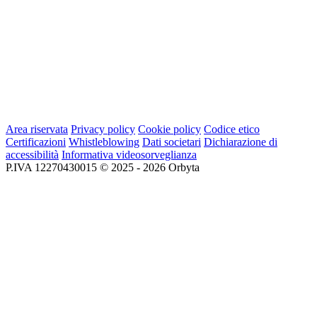
Area riservata
Privacy policy
Cookie policy
Codice etico
Certificazioni
Whistleblowing
Dati societari
Dichiarazione di
accessibilità
Informativa videosorveglianza
P.IVA 12270430015 © 2025 - 2026 Orbyta