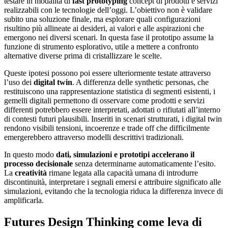
testare in modalità di
fast prototyping
concept di prodotti e servizi
realizzabili con le tecnologie dell’oggi. L’obiettivo non è validare
subito una soluzione finale, ma esplorare quali configurazioni
risultino più allineate ai desideri, ai valori e alle aspirazioni che
emergono nei diversi scenari. In questa fase il prototipo assume la
funzione di strumento esplorativo, utile a mettere a confronto
alternative diverse prima di cristallizzare le scelte.
Queste ipotesi possono poi essere ulteriormente testate attraverso
l’uso dei
digital twin
. A differenza delle synthetic personas, che
restituiscono una rappresentazione statistica di segmenti esistenti, i
gemelli digitali permettono di osservare come prodotti e servizi
differenti potrebbero essere interpretati, adottati o rifiutati all’interno
di contesti futuri plausibili. Inseriti in scenari strutturati, i digital twin
rendono visibili tensioni, incoerenze e trade off che difficilmente
emergerebbero attraverso modelli descrittivi tradizionali.
In questo modo
dati, simulazioni e prototipi accelerano il
processo decisionale
senza determinarne automaticamente l’esito.
La
creatività
rimane legata alla capacità umana di introdurre
discontinuità, interpretare i segnali emersi e attribuire significato alle
simulazioni, evitando che la tecnologia riduca la differenza invece di
amplificarla.
Futures Design Thinking come leva di